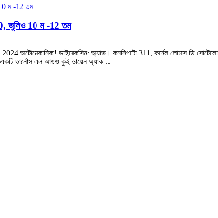
0, জুলিও 10 ম -12 তম
ফেরিয়া ডি 2024 অটোমেকানিকা! ডাইরেকসিন: অ্যাভ। কনসিপটো 311, কর্নেল লোমাস ডি স
োস একটি ভার্নোস এল আওও কুই ভায়েন অ্যাক ...