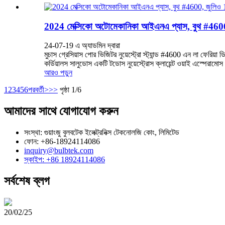
2024 মেক্সিকো অটোমেকানিকা আইএনএ প্যাস, বুথ #460
24-07-19 এ অ্যাডমিন দ্বারা
মুচাস গ্রেসিয়াস পোর ভিজিটর নুয়েস্ট্রো স্ট্যান্ড #4600 এন লা 
কর্ডিয়ালস সালুডোস একটি টডোস নুয়েস্ট্রোস ক্লায়েন্ট ওয়াই এস্পেরাম
আরও পড়ুন
1
2
3
4
5
6
পরবর্তী>
>>
পৃষ্ঠা 1/6
আমাদের সাথে যোগাযোগ করুন
সংস্থা: গুয়াংজু বুলবটেক ইলেক্ট্রনিক্স টেকনোলজি কোং, লিমিটেড
ফোন: +86-18924114086
inquiry@bulbtek.com
স্কাইপ: +86 18924114086
সর্বশেষ ব্লগ
20/02/25