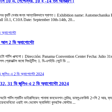
#সি 10 এ, সেপ্টেম্বর, 10 ই -14 তম আমন্ত্রণ।
া আমাদের বুথটি দেখার জন্য আন্তরিকভাবে স্বাগত। Exhibition name: Automechan
l 10.1, C10A Date: September 10th-14th, 20...
ও আল 2 ডি অ্যাগোস্টো
4 লাতিন অটো পার্টস এক্সপো। Dirección: Panama Convention Center Fecha: Julio
রোডাক্টস কমো সিগুইন্টিস: 1. বি-এলইডি লেন্টে ডি ...
#332, 31 ডি জুলিও এ 2 ডি অ্যাগোস্টো 2024
24 অটো পার্টস ল্যাটিন ডাইরাসিয়েন: পানামা কনভেনশন সেন্টার, ডাব্লুএফকিউ 2+সি 2 আর, ক
য়েনভেনিডো ওয়াই নস ভেমোস অ্যাকিউ! বুলবটেক মোস্টার ...