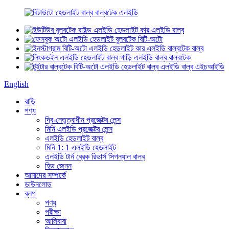
English
বাড়ি
পণ্য
দ্বি-নেতৃত্বাধীন প্রজেক্টর লেন্স
মিনি এলইডি প্রজেক্টর লেন্স
এলইডি হেডলাইট বাল্ব
মিনি 1: 1 এলইডি হেডলাইট
এলইডি টার্ন ব্রেক রিভার্স সিগন্যাল বাল্ব
হিড জেনন
আমাদের সম্পর্কে
ডাউনলোড
ব্লগ
পণ্য
পরীক্ষা
আলিবাবা