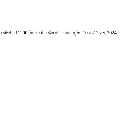
োটেলো ডেলিগ। 11200 সিউদাদ ডি মেক্সিকো। ফেচা: জুলিও 10 ম -12 তম, 2024