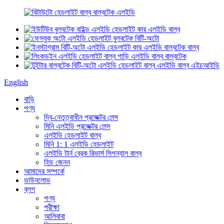
English
বাড়ি
পণ্য
দ্বি-নেতৃত্বাধীন প্রজেক্টর লেন্স
মিনি এলইডি প্রজেক্টর লেন্স
এলইডি হেডলাইট বাল্ব
মিনি 1: 1 এলইডি হেডলাইট
এলইডি টার্ন ব্রেক রিভার্স সিগন্যাল বাল্ব
হিড জেনন
আমাদের সম্পর্কে
ডাউনলোড
ব্লগ
পণ্য
পরীক্ষা
আলিবাবা