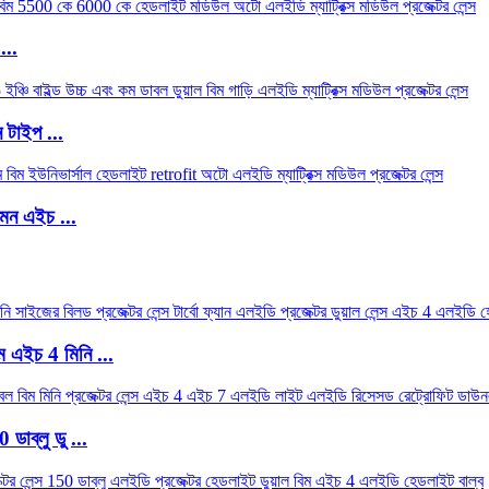
...
 টাইপ ...
েন এইচ ...
 এইচ 4 মিনি ...
াব্লু ডু ...