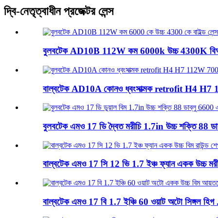
দ্বি-নেতৃত্বাধীন প্রজেক্টর লেন্স
বুলবটেক AD10B 112W কম 6000k উচ্চ 4300K ​​বি
বাল্বটেক AD10A কোনও ধ্বংসাত্মক retrofit H4 H7 1
বুলবটেক এমও 17 ডি দ্বৈত মরীচি 1.7in উচ্চ শক্তি 88 ডাব
বাল্বটেক এমও 17 সি 12 ভি 1.7 ইঞ্চ ফ্যান একক উচ্চ মরীচ
বাল্বটেক এমও 17 বি 1.7 ইঞ্চি 60 ওয়াট অটো সিঙ্গল হিগ .