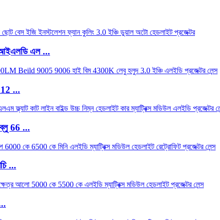
আইএলডি এল ...
12 ...
্লু 66 ...
ি ...
..