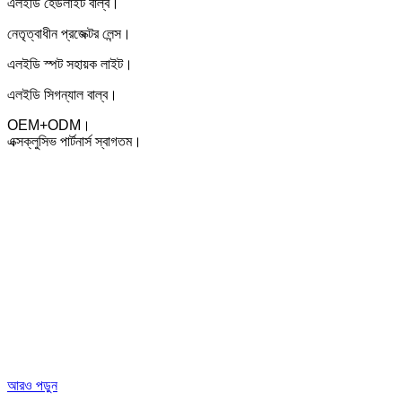
এলইডি হেডলাইট বাল্ব।
নেতৃত্বাধীন প্রজেক্টর লেন্স।
এলইডি স্পট সহায়ক লাইট।
এলইডি সিগন্যাল বাল্ব।
OEM+ODM।
এক্সক্লুসিভ পার্টনার্স স্বাগতম।
আরও পড়ুন