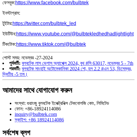
ফেসবুক:
https://www.facebook.com/bulbtek
ইনস্টাগ্রাম:
টুইটার:
https://twitter.com/bulbtek_led
ইউটিউব:
https://www.youtube.com/@bulbtekledhedhadlightlight
টিকটোক:
https://www.tiktok.com/@bulbtek
পোস্ট সময়: নভেম্বর -27-2024
পূর্ববর্তী:
বুলবটেক লাস ভেগাস অ্যাপেক্স 2024, বুথ #সি 63017, নভেম্বর 5 - 7th
পরবর্তী:
বুলবটেক সাংহাই অটোমেকানিকা 2024 শো, হল 2.2 #এন 53, ডিসেম্বর,
দ্বিতীয় -5 তম।
আমাদের সাথে যোগাযোগ করুন
সংস্থা: গুয়াংজু বুলবটেক ইলেক্ট্রনিক্স টেকনোলজি কোং, লিমিটেড
ফোন: +86-18924114086
inquiry@bulbtek.com
স্কাইপ: +86 18924114086
সর্বশেষ ব্লগ