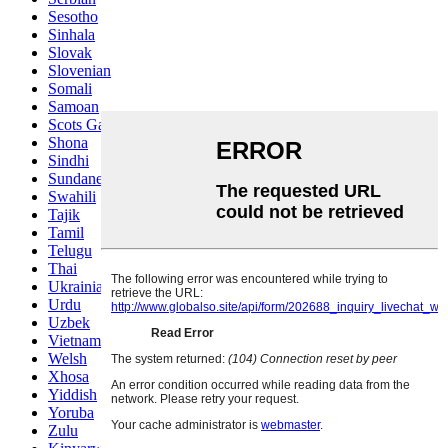
Sesotho
Sinhala
Slovak
Slovenian
Somali
Samoan
Scots Gaelic
Shona
Sindhi
Sundanese
Swahili
Tajik
Tamil
Telugu
Thai
Ukrainian
Urdu
Uzbek
Vietnamese
Welsh
Xhosa
Yiddish
Yoruba
Zulu