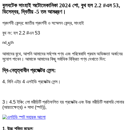
বুলবটেক সাংহাই অটোমেকানিকা 2024 শো, বুথ হল 2.2 #এন 53,
ডিসেম্বর, দ্বিতীয় -5 তম আমন্ত্রণ।
প্রদর্শনী কেন্দ্র: জাতীয় প্রদর্শনী ও সম্মেলন কেন্দ্র, সাংহাই
বুথ নং: হল 2.2 #এন 53
nd
th
-5
আমাদের বুথে, আপনি আমাদের সর্বশেষ পণ্য এবং পরিষেবাদি প্রথম অভিজ্ঞতা অর্জনের
সুযোগ পাবেন। আমাকে আমাদের কিছু সর্বাধিক বিক্রিত পণ্য দেখাতে দিন:
দ্বি-নেতৃত্বাধীন প্রজেক্টর লেন্স:
4. মিনি এইচ 4 এলইডি প্রজেক্টর লেন্স।
3। 4.5 ইঞ্চি: লো মরীচিটি প্রতিফলিত হয় প্রজেক্টর এবং উচ্চ মরীচিটি সরাসরি সোনার
(আয়তক্ষেত্র) + সাদা (স্পট)),
1. উচ্চ শক্তি মডেল: