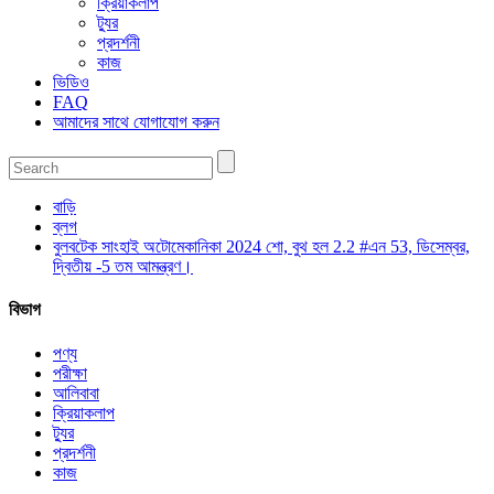
ক্রিয়াকলাপ
ট্যুর
প্রদর্শনী
কাজ
ভিডিও
FAQ
আমাদের সাথে যোগাযোগ করুন
বাড়ি
ব্লগ
বুলবটেক সাংহাই অটোমেকানিকা 2024 শো, বুথ হল 2.2 #এন 53, ডিসেম্বর,
দ্বিতীয় -5 তম আমন্ত্রণ।
বিভাগ
পণ্য
পরীক্ষা
আলিবাবা
ক্রিয়াকলাপ
ট্যুর
প্রদর্শনী
কাজ