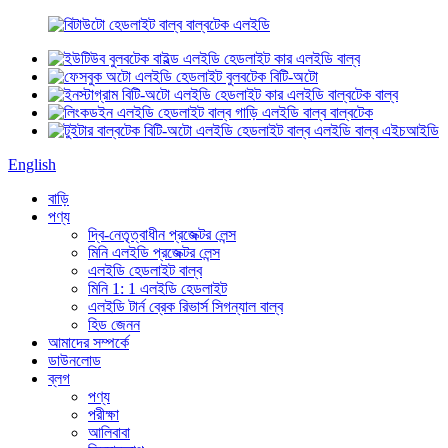
English
বাড়ি
পণ্য
দ্বি-নেতৃত্বাধীন প্রজেক্টর লেন্স
মিনি এলইডি প্রজেক্টর লেন্স
এলইডি হেডলাইট বাল্ব
মিনি 1: 1 এলইডি হেডলাইট
এলইডি টার্ন ব্রেক রিভার্স সিগন্যাল বাল্ব
হিড জেনন
আমাদের সম্পর্কে
ডাউনলোড
ব্লগ
পণ্য
পরীক্ষা
আলিবাবা