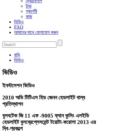
ক্রিয়াকলাপ
ট্যুর
প্রদর্শনী
কাজ
ভিডিও
FAQ
আমাদের সাথে যোগাযোগ করুন
বাড়ি
ভিডিও
ভিডিও
ইনস্টলেশন ভিডিও
2010 অডি টিটিএস হিড জেনন হেডলাইট বাল্ব
প্রতিস্থাপন
বুলবটেক জি 11 এফ -9005 ফ্যান কুলিং এলইডি
হেডলাইট বুলব্রেপ্লেসমেন্ট টয়োটা-করোলা 2013 এর
দ্বি-প্রকল্পে