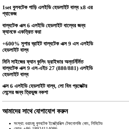
1set বুলবটেক গাড়ি এলইডি হেডলাইট বাল্ব x8 এর
প্যাকেজ
বাল্বটেক এক্স 6 এলইডি হেডলাইট বাল্বের জন্য
ফ্যানকে একত্রিত করা
+600% সুপার ব্রাইট বাল্বটেক এক্স 9 এস এলইডি
হেডলাইট বাল্ব
মিনি সাইজের ফ্যান কুলিং ড্রাইভার অন্তর্নির্মিত
বাল্বটেক এক্স 9 এস-এইচ 27 (880/881) এলইডি
হেডলাইট বাল্ব
এক্স 6 এলইডি হেডলাইট বাল্ব, লো বিম প্রজেক্টর
লেন্সের জন্য ত্রিভুজ নকশা
আমাদের সাথে যোগাযোগ করুন
সংস্থা: গুয়াংজু বুলবটেক ইলেক্ট্রনিক্স টেকনোলজি কোং, লিমিটেড
ফোন: +86-18924114086