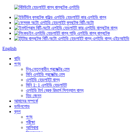
English
বাড়ি
পণ্য
দ্বি-নেতৃত্বাধীন প্রজেক্টর লেন্স
মিনি এলইডি প্রজেক্টর লেন্স
এলইডি হেডলাইট বাল্ব
মিনি 1: 1 এলইডি হেডলাইট
এলইডি টার্ন ব্রেক রিভার্স সিগন্যাল বাল্ব
হিড জেনন
আমাদের সম্পর্কে
ডাউনলোড
ব্লগ
পণ্য
পরীক্ষা
আলিবাবা