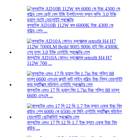
বুলবটেক AD10B 112W কম 6000K উচ্চ 4300 কে
বাইল্ড লেন্স ...
বাল্বটেক AD10A কোনও ধ্বংসাত্মক retrofit H4 H7
112W 700 ...
বাল্বটেক এমও 17 ডি ডুয়াল বিম 1.7in উচ্চ শক্তি 88 ডাব্লু
6600 এলএম ...
বাল্বটেক এমও 17 সি 12 ভি 1.7 ইঞ্চ ফ্যান একক উচ্চ বিম
রাউন্ড ...