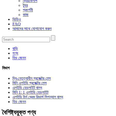
ক্রিয়াকলাপ
ট্যুর
প্রদর্শনী
কাজ
ভিডিও
FAQ
আমাদের সাথে যোগাযোগ করুন
বাড়ি
পণ্য
হিড জেনন
বিভাগ
দ্বি-নেতৃত্বাধীন প্রজেক্টর লেন্স
মিনি এলইডি প্রজেক্টর লেন্স
এলইডি হেডলাইট বাল্ব
মিনি 1: 1 এলইডি হেডলাইট
এলইডি টার্ন ব্রেক রিভার্স সিগন্যাল বাল্ব
হিড জেনন
বৈশিষ্ট্যযুক্ত পণ্য