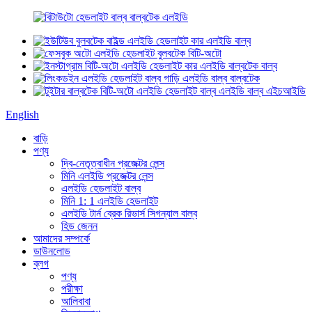
English
বাড়ি
পণ্য
দ্বি-নেতৃত্বাধীন প্রজেক্টর লেন্স
মিনি এলইডি প্রজেক্টর লেন্স
এলইডি হেডলাইট বাল্ব
মিনি 1: 1 এলইডি হেডলাইট
এলইডি টার্ন ব্রেক রিভার্স সিগন্যাল বাল্ব
হিড জেনন
আমাদের সম্পর্কে
ডাউনলোড
ব্লগ
পণ্য
পরীক্ষা
আলিবাবা