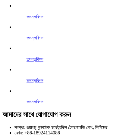
তদন্ত
বিশদ
তদন্ত
বিশদ
তদন্ত
বিশদ
তদন্ত
বিশদ
তদন্ত
বিশদ
আমাদের সাথে যোগাযোগ করুন
সংস্থা: গুয়াংজু বুলবটেক ইলেক্ট্রনিক্স টেকনোলজি কোং, লিমিটেড
ফোন: +86-18924114086