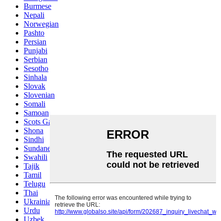
Burmese
Nepali
Norwegian
Pashto
Persian
Punjabi
Serbian
Sesotho
Sinhala
Slovak
Slovenian
Somali
Samoan
Scots Gaelic
Shona
Sindhi
Sundanese
Swahili
Tajik
Tamil
Telugu
Thai
Ukrainian
Urdu
Uzbek