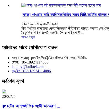
[কাজ] পাওয়ার কাট ব্রাউনআউটের সময় বিটি-অটোর রাতের 
21-09-28 এ অ্যাডমিন দ্বারা
চীনা "শক্তি ব্যবহারের দ্বৈত নিয়ন্ত্রণ" নীতিমালার কারণে, সরকার সেপ
বৈদ্যুতিক শক্তি একটি সরকারী শিল্প যা শক্তিশালী ...
আরও পড়ুন
আমাদের সাথে যোগাযোগ করুন
সংস্থা: গুয়াংজু বুলবটেক ইলেক্ট্রনিক্স টেকনোলজি কোং, লিমিটেড
ফোন: +86-18924114086
inquiry@bulbtek.com
স্কাইপ: +86 18924114086
সর্বশেষ ব্লগ
20/02/25
বুলবটেক আন্তর্জাতিক অটো আমন্ত্রণ ...