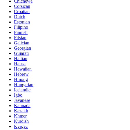
Chichewa
Corsican
Croatian
Dutch
Estonian
Filipino
Finnish
Frisian
Galician
Georgian
Gujarati
Haitian
Hausa
Hawaiian
Hebrew
Hmong
Hungarian
Icelandic
Igbo
Javanese
Kannada
Kazakh
Khmer
Kurdish
Kyrgyz