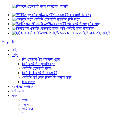
English
বাড়ি
পণ্য
দ্বি-নেতৃত্বাধীন প্রজেক্টর লেন্স
মিনি এলইডি প্রজেক্টর লেন্স
এলইডি হেডলাইট বাল্ব
মিনি 1: 1 এলইডি হেডলাইট
এলইডি টার্ন ব্রেক রিভার্স সিগন্যাল বাল্ব
হিড জেনন
আমাদের সম্পর্কে
ডাউনলোড
ব্লগ
পণ্য
পরীক্ষা
আলিবাবা