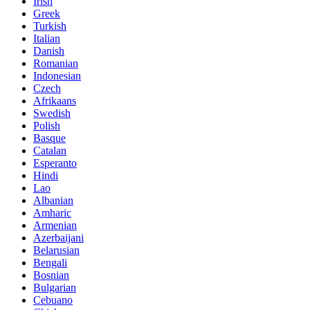
Irish
Greek
Turkish
Italian
Danish
Romanian
Indonesian
Czech
Afrikaans
Swedish
Polish
Basque
Catalan
Esperanto
Hindi
Lao
Albanian
Amharic
Armenian
Azerbaijani
Belarusian
Bengali
Bosnian
Bulgarian
Cebuano