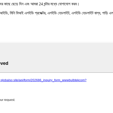
াদের কাছে ছেড়ে দিন এবং আমরা 24 ঘন্টার মধ্যে যোগাযোগ করব।
িআইডি, মিনি বিআই এলইডি প্রজেক্টর, এলইডি হেডলাইট, এলইডি হেডলাইট বাল্ব, গাড়ি এলইডি