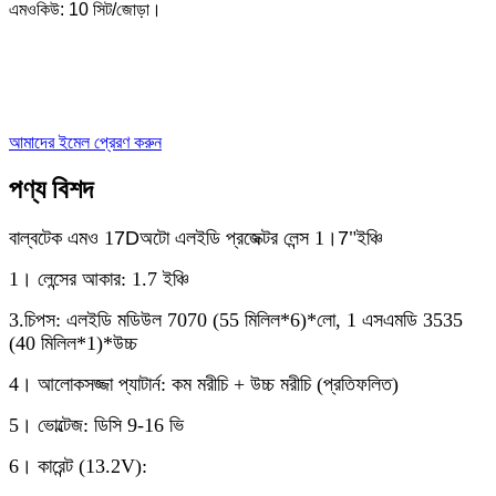
এমওকিউ: 10 সিট/জোড়া।
আমাদের ইমেল প্রেরণ করুন
পণ্য বিশদ
বাল্বটেক এমও 1
7D
অটো এলইডি প্রজেক্টর লেন্স 1।
7
"ইঞ্চি
1। লেন্সের আকার: 1.7 ইঞ্চি
3.চিপস: এলইডি মডিউল 7070 (55 মিলিল*6)*লো, 1 এসএমডি 3535
(40 মিলিল*1)*উচ্চ
4। আলোকসজ্জা প্যাটার্ন: কম মরীচি + উচ্চ মরীচি (প্রতিফলিত)
5। ভোল্টেজ: ডিসি 9-16 ভি
6। কারেন্ট (13.2V):