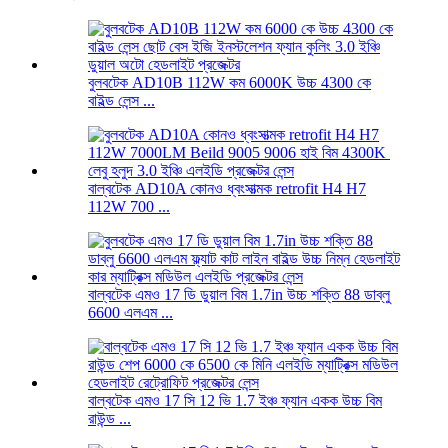
বুলবটেক AD10B 112W কম 6000K উচ্চ 4300 কে
বাইল্ড লেন্স ...
বাল্বটেক AD10A কোনও ধ্বংসাত্মক retrofit H4 H7
112W 700 ...
বাল্বটেক এমও 17 ডি ডুয়াল বিম 1.7in উচ্চ শক্তি 88 ডাব্লু
6600 এলএম ...
বাল্বটেক এমও 17 সি 12 ভি 1.7 ইঞ্চ ফ্যান একক উচ্চ বিম
রাউন্ড ...