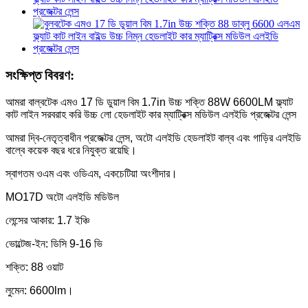
সংক্ষিপ্ত বিবরণ:
আমরা বাল্বটেক এমও 17 ডি ডুয়াল বিম 1.7in উচ্চ শক্তি 88W 6600LM ফ্ল্যাট
কাট লাইন সরবরাহ করি উচ্চ লো হেডলাইট কার ম্যাট্রিক্স মডিউল এলইডি প্রজেক্টর লেন্স
আমরা দ্বি-নেতৃত্বাধীন প্রজেক্টর লেন্স, অটো এলইডি হেডলাইট বাল্ব এবং গাড়ির এলইডি
বাল্বে কয়েক বছর ধরে নিযুক্ত রয়েছি।
স্বাগতম ওএম এবং ওডিএম, একচেটিয়া অংশীদার।
MO17D অটো এলইডি মডিউল
লেন্সের আকার: 1.7 ইঞ্চি
ভোল্টেজ-ইন: ডিসি 9-16 ভি
শক্তি: 88 ওয়াট
লুমেন: 6600lm।