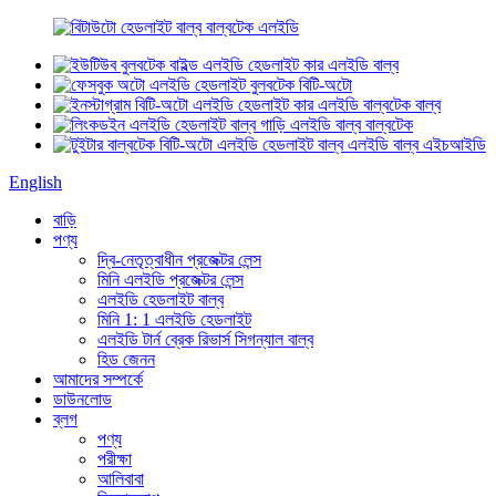
English
বাড়ি
পণ্য
দ্বি-নেতৃত্বাধীন প্রজেক্টর লেন্স
মিনি এলইডি প্রজেক্টর লেন্স
এলইডি হেডলাইট বাল্ব
মিনি 1: 1 এলইডি হেডলাইট
এলইডি টার্ন ব্রেক রিভার্স সিগন্যাল বাল্ব
হিড জেনন
আমাদের সম্পর্কে
ডাউনলোড
ব্লগ
পণ্য
পরীক্ষা
আলিবাবা