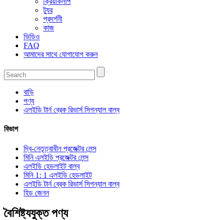
ক্রিয়াকলাপ
ট্যুর
প্রদর্শনী
কাজ
ভিডিও
FAQ
আমাদের সাথে যোগাযোগ করুন
বাড়ি
পণ্য
এলইডি টার্ন ব্রেক রিভার্স সিগন্যাল বাল্ব
বিভাগ
দ্বি-নেতৃত্বাধীন প্রজেক্টর লেন্স
মিনি এলইডি প্রজেক্টর লেন্স
এলইডি হেডলাইট বাল্ব
মিনি 1: 1 এলইডি হেডলাইট
এলইডি টার্ন ব্রেক রিভার্স সিগন্যাল বাল্ব
হিড জেনন
বৈশিষ্ট্যযুক্ত পণ্য