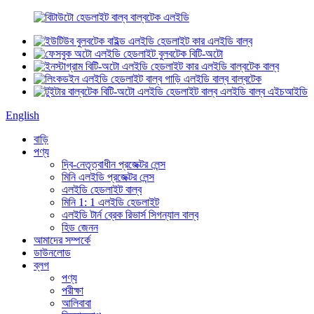
English
বাড়ি
পণ্য
দ্বি-নেতৃত্বাধীন প্রজেক্টর লেন্স
মিনি এলইডি প্রজেক্টর লেন্স
এলইডি হেডলাইট বাল্ব
মিনি 1: 1 এলইডি হেডলাইট
এলইডি টার্ন ব্রেক রিভার্স সিগন্যাল বাল্ব
হিড জেনন
আমাদের সম্পর্কে
ডাউনলোড
ব্লগ
পণ্য
পরীক্ষা
আলিবাবা