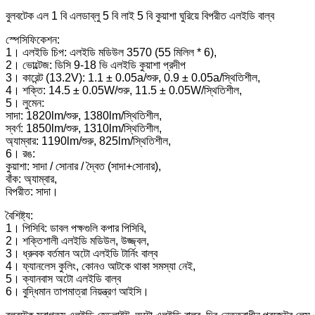
বুলবটেক এল 1 বি এলডাব্লু 5 বি লাই 5 বি কুয়াশা ঘুরিয়ে বিপরীত এলইডি বাল্ব
স্পেসিফিকেশন:
1। এলইডি চিপ: এলইডি মডিউল 3570 (55 মিলিল * 6),
2। ভোল্টেজ: ডিসি 9-18 ভি এলইডি কুয়াশা প্রদীপ
3। কারেন্ট (13.2V): 1.1 ± 0.05a/শুরু, 0.9 ± 0.05a/স্থিতিশীল,
4। শক্তি: 14.5 ± 0.05W/শুরু, 11.5 ± 0.05W/স্থিতিশীল,
5। লুমেন:
সাদা: 1820lm/শুরু, 1380lm/স্থিতিশীল,
স্বর্ণ: 1850lm/শুরু, 1310lm/স্থিতিশীল,
অ্যাম্বার: 1190lm/শুরু, 825lm/স্থিতিশীল,
6। রঙ:
কুয়াশা: সাদা / সোনার / দ্বৈত (সাদা+সোনার),
বাঁক: অ্যাম্বার,
বিপরীত: সাদা।
বৈশিষ্ট্য:
1। পিসিবি: ডাবল পক্ষগুলি কপার পিসিবি,
2। শক্তিশালী এলইডি মডিউল, উজ্জ্বল,
3। ধ্রুবক বর্তমান অটো এলইডি টার্নিং বাল্ব
4। ফ্যানলেস কুলিং, কোনও আটকে থাকা সমস্যা নেই,
5। ক্যানবাস অটো এলইডি বাল্ব
6। বুদ্ধিমান তাপমাত্রা নিয়ন্ত্রণ আইসি।