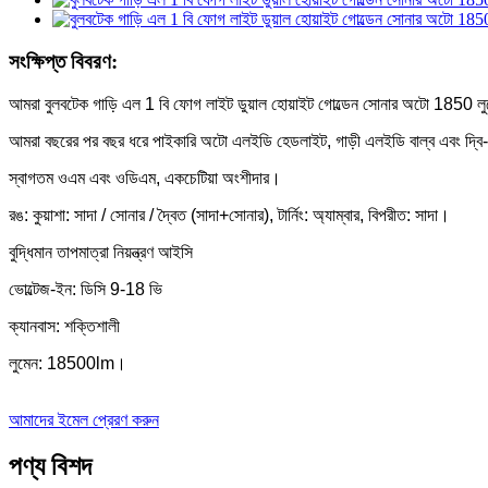
সংক্ষিপ্ত বিবরণ:
আমরা বুলবটেক গাড়ি এল 1 বি ফোগ লাইট ডুয়াল হোয়াইট গোল্ডেন সোনার অটো 1850 লুমেন সু
আমরা বছরের পর বছর ধরে পাইকারি অটো এলইডি হেডলাইট, গাড়ী এলইডি বাল্ব এবং দ্বি-নে
স্বাগতম ওএম এবং ওডিএম, একচেটিয়া অংশীদার।
রঙ: কুয়াশা: সাদা / সোনার / দ্বৈত (সাদা+সোনার), টার্নিং: অ্যাম্বার, বিপরীত: সাদা।
বুদ্ধিমান তাপমাত্রা নিয়ন্ত্রণ আইসি
ভোল্টেজ-ইন: ডিসি 9-18 ভি
ক্যানবাস: শক্তিশালী
লুমেন: 18500lm।
আমাদের ইমেল প্রেরণ করুন
পণ্য বিশদ