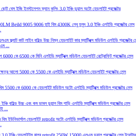
.
এম ...
ই ...
.