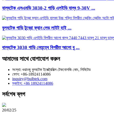
বাল্বটেক এসএমডি 3030-2 গাড়ি এলইডি বাল্ব 9-30V ...
বুলবটেক গাড়ি টুব্রো ফ্যান লেড লাইট হাই ...
বাল্বটেক 3030 গাড়ি নেতৃত্বে বিপরীত আলো বু ...
আমাদের সাথে যোগাযোগ করুন
সংস্থা: গুয়াংজু বুলবটেক ইলেক্ট্রনিক্স টেকনোলজি কোং, লিমিটেড
ফোন: +86-18924114086
inquiry@bulbtek.com
স্কাইপ: +86 18924114086
সর্বশেষ ব্লগ
20/02/25