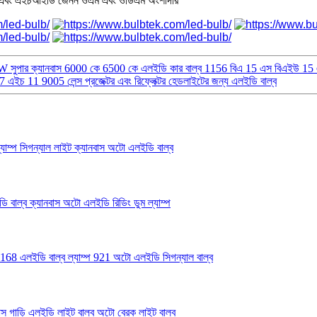
লেন্স এবং এইচআইডি জেনন ওএম এবং ওডিএম অংশীদার
W সুপার ক্যানবাস 6000 কে 6500 কে এলইডি কার বাল্ব 1156 বিএ 15 এস বিএইউ 15 এস
এইচ 11 9005 লেন্স প্রজেক্টর এবং রিফ্লেক্টর হেডলাইটের জন্য এলইডি বাল্ব