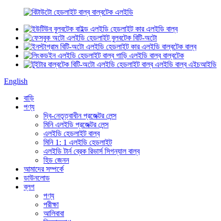
English
বাড়ি
পণ্য
দ্বি-নেতৃত্বাধীন প্রজেক্টর লেন্স
মিনি এলইডি প্রজেক্টর লেন্স
এলইডি হেডলাইট বাল্ব
মিনি 1: 1 এলইডি হেডলাইট
এলইডি টার্ন ব্রেক রিভার্স সিগন্যাল বাল্ব
হিড জেনন
আমাদের সম্পর্কে
ডাউনলোড
ব্লগ
পণ্য
পরীক্ষা
আলিবাবা