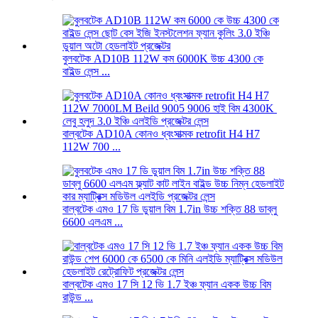
বুলবটেক AD10B 112W কম 6000K উচ্চ 4300 কে
বাইল্ড লেন্স ...
বাল্বটেক AD10A কোনও ধ্বংসাত্মক retrofit H4 H7
112W 700 ...
বাল্বটেক এমও 17 ডি ডুয়াল বিম 1.7in উচ্চ শক্তি 88 ডাব্লু
6600 এলএম ...
বাল্বটেক এমও 17 সি 12 ভি 1.7 ইঞ্চ ফ্যান একক উচ্চ বিম
রাউন্ড ...