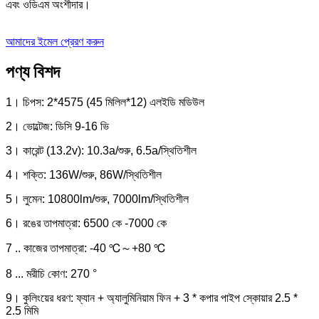
এবং ওডিএম অংশীদার।
আমাদের ইমেল প্রেরণ করুন
পণ্য বিশদ
1। চিপস: 2*4575 (45 মিলিল*12) এলইডি মডিউল
2। ভোল্টেজ: ডিসি 9-16 ভি
3। কারেন্ট (13.2v): 10.3a/শুরু, 6.5a/স্থিতিশীল
4। শক্তি: 136W/শুরু, 86W/স্থিতিশীল
5। লুমেন: 10800lm/শুরু, 7000lm/স্থিতিশীল
6। রঙের তাপমাত্রা: 6500 কে -7000 কে
7 .. কাজের তাপমাত্রা: -40 ℃～+80 ℃
8 ... মরীচি কোণ: 270 °
9। কুলিংয়ের ধরণ: ফ্যান + অ্যালুমিনিয়াম ফিন + 3 * কপার পাইপ স্কোয়ার 2.5 *
2.5 মিমি