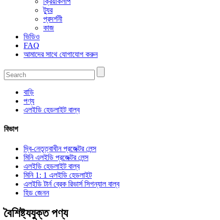
ক্রিয়াকলাপ
ট্যুর
প্রদর্শনী
কাজ
ভিডিও
FAQ
আমাদের সাথে যোগাযোগ করুন
বাড়ি
পণ্য
এলইডি হেডলাইট বাল্ব
বিভাগ
দ্বি-নেতৃত্বাধীন প্রজেক্টর লেন্স
মিনি এলইডি প্রজেক্টর লেন্স
এলইডি হেডলাইট বাল্ব
মিনি 1: 1 এলইডি হেডলাইট
এলইডি টার্ন ব্রেক রিভার্স সিগন্যাল বাল্ব
হিড জেনন
বৈশিষ্ট্যযুক্ত পণ্য