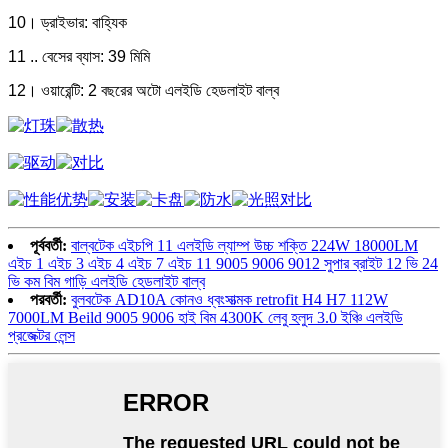
10। ড্রাইভার: বাহ্যিক
11 .. বেসের ব্যাস: 39 মিমি
12। ওয়ারেন্টি: 2 বছরের অটো এলইডি হেডলাইট বাল্ব
পূর্ববর্তী:
বাল্বটেক এইচপি 11 এলইডি ল্যাম্প উচ্চ শক্তি 224W 18000LM
এইচ 1 এইচ 3 এইচ 4 এইচ 7 এইচ 11 9005 9006 9012 সুপার ব্রাইট 12 ভি 24
ভি কম বিম গাড়ি এলইডি হেডলাইট বাল্ব
পরবর্তী:
বুলবটেক AD10A কোনও ধ্বংসাত্মক retrofit H4 H7 112W
7000LM Beild 9005 9006 হাই বিম 4300K ​​লেবু হলুদ 3.0 ইঞ্চি এলইডি
প্রজেক্টর লেন্স