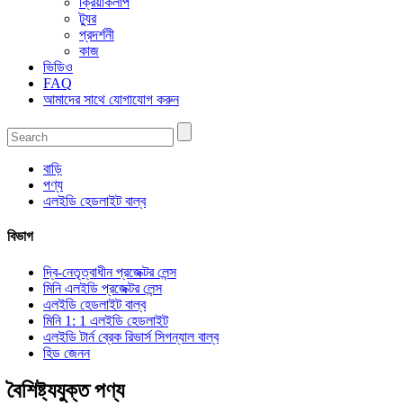
ক্রিয়াকলাপ
ট্যুর
প্রদর্শনী
কাজ
ভিডিও
FAQ
আমাদের সাথে যোগাযোগ করুন
বাড়ি
পণ্য
এলইডি হেডলাইট বাল্ব
বিভাগ
দ্বি-নেতৃত্বাধীন প্রজেক্টর লেন্স
মিনি এলইডি প্রজেক্টর লেন্স
এলইডি হেডলাইট বাল্ব
মিনি 1: 1 এলইডি হেডলাইট
এলইডি টার্ন ব্রেক রিভার্স সিগন্যাল বাল্ব
হিড জেনন
বৈশিষ্ট্যযুক্ত পণ্য