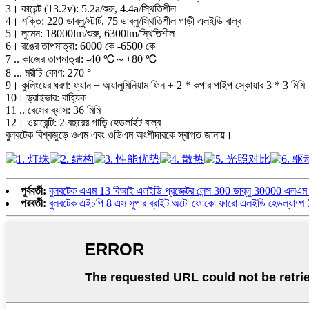
3। কারেন্ট (13.2v): 5.2a/শুরু, 4.4a/স্থিতিশীল
4। শক্তি: 220 ডাব্লু/স্টার্ট, 75 ডাব্লু/স্থিতিশীল গাড়ী এলইডি বাল্ব
5। লুমেন: 18000lm/শুরু, 6300lm/স্থিতিশীল
6। রঙের তাপমাত্রা: 6000 কে -6500 কে
7 .. কাজের তাপমাত্রা: -40 ℃～+80 ℃
8 ... মরীচি কোণ: 270 °
9। কুলিংয়ের ধরণ: ফ্যান + অ্যালুমিনিয়াম ফিন + 2 * কপার পাইপ স্কোয়ার 3 * 3 মিমি
10। ড্রাইভার: বাহ্যিক
11 .. বেসের ব্যাস: 36 মিমি
12। ওয়ারেন্টি: 2 বছরের গাড়ি হেডলাইট বাল্ব
বুলবটেক বিশ্বজুড়ে ওএম এবং ওডিএম অংশীদারকে স্বাগত জানায়।
পূর্ববর্তী:
বুলবটেক এএম 13 বিআই এলইডি প্রজেক্টর লেন্স 300 ডাব্লু 30000 এলএ
পরবর্তী:
বুলবটেক এইচপি 8 এস সুপার ব্রাইট অটো ফোকো ফারো এলইডি হেডল্যাম্