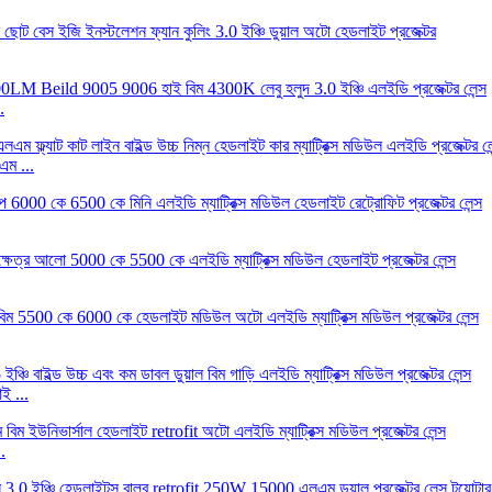
.
এম ...
ই ...
.