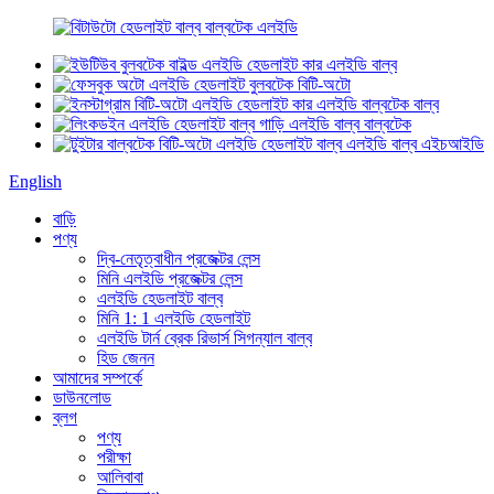
English
বাড়ি
পণ্য
দ্বি-নেতৃত্বাধীন প্রজেক্টর লেন্স
মিনি এলইডি প্রজেক্টর লেন্স
এলইডি হেডলাইট বাল্ব
মিনি 1: 1 এলইডি হেডলাইট
এলইডি টার্ন ব্রেক রিভার্স সিগন্যাল বাল্ব
হিড জেনন
আমাদের সম্পর্কে
ডাউনলোড
ব্লগ
পণ্য
পরীক্ষা
আলিবাবা