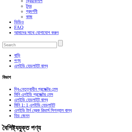
ক্রিয়াকলাপ
ট্যুর
প্রদর্শনী
কাজ
ভিডিও
FAQ
আমাদের সাথে যোগাযোগ করুন
বাড়ি
পণ্য
এলইডি হেডলাইট বাল্ব
বিভাগ
দ্বি-নেতৃত্বাধীন প্রজেক্টর লেন্স
মিনি এলইডি প্রজেক্টর লেন্স
এলইডি হেডলাইট বাল্ব
মিনি 1: 1 এলইডি হেডলাইট
এলইডি টার্ন ব্রেক রিভার্স সিগন্যাল বাল্ব
হিড জেনন
বৈশিষ্ট্যযুক্ত পণ্য