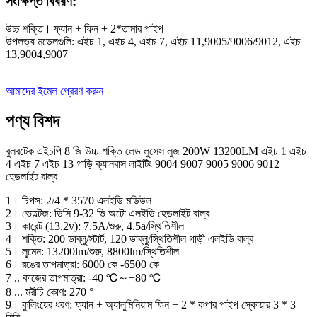
সংক্ষিপ্ত বিবরণ:
উচ্চ শক্তি। ফ্যান + ফিন + 2*তামার পাইপ
উপলভ্য মডেলগুলি: এইচ 1, এইচ 4, এইচ 7, এইচ 11,9005/9006/9012, এইচ
13,9004,9007
আমাদের ইমেল প্রেরণ করুন
পণ্য বিশদ
বুলবটেক এইচপি 8 জি উচ্চ শক্তি লেড লুসেস লুজ 200W 13200LM এইচ 1 এইচ
4 এইচ 7 এইচ 13 গাড়ি ক্যানবাস লাইটিং 9004 9007 9005 9006 9012
হেডলাইট বাল্ব
1। চিপস: 2/4 * 3570 এলইডি মডিউল
2। ভোল্টেজ: ডিসি 9-32 ভি অটো এলইডি হেডলাইট বাল্ব
3। কারেন্ট (13.2v): 7.5A/শুরু, 4.5a/স্থিতিশীল
4। শক্তি: 200 ডাব্লু/স্টার্ট, 120 ডাব্লু/স্থিতিশীল গাড়ী এলইডি বাল্ব
5। লুমেন: 13200lm/শুরু, 8800lm/স্থিতিশীল
6। রঙের তাপমাত্রা: 6000 কে -6500 কে
7 .. কাজের তাপমাত্রা: -40 ℃～+80 ℃
8 ... মরীচি কোণ: 270 °
9। কুলিংয়ের ধরণ: ফ্যান + অ্যালুমিনিয়াম ফিন + 2 * কপার পাইপ স্কোয়ার 3 * 3