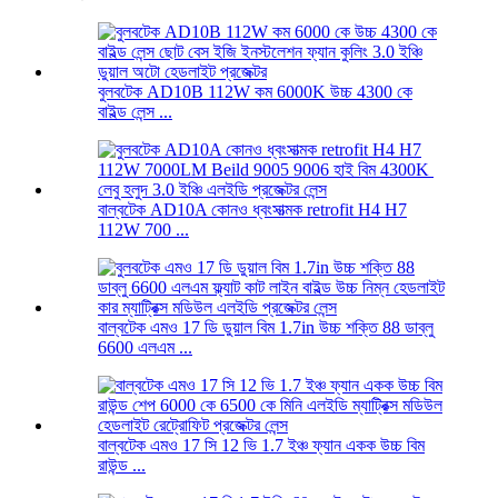
বুলবটেক AD10B 112W কম 6000K উচ্চ 4300 কে
বাইল্ড লেন্স ...
বাল্বটেক AD10A কোনও ধ্বংসাত্মক retrofit H4 H7
112W 700 ...
বাল্বটেক এমও 17 ডি ডুয়াল বিম 1.7in উচ্চ শক্তি 88 ডাব্লু
6600 এলএম ...
বাল্বটেক এমও 17 সি 12 ভি 1.7 ইঞ্চ ফ্যান একক উচ্চ বিম
রাউন্ড ...