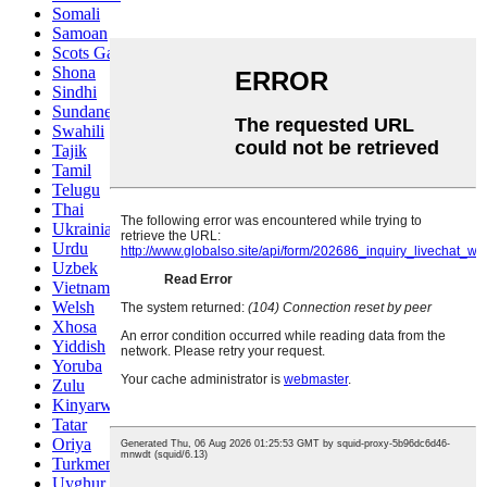
Somali
Samoan
Scots Gaelic
Shona
Sindhi
Sundanese
Swahili
Tajik
Tamil
Telugu
Thai
Ukrainian
Urdu
Uzbek
Vietnamese
Welsh
Xhosa
Yiddish
Yoruba
Zulu
Kinyarwanda
Tatar
Oriya
Turkmen
Uyghur