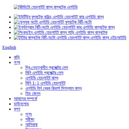
English
বাড়ি
পণ্য
দ্বি-নেতৃত্বাধীন প্রজেক্টর লেন্স
মিনি এলইডি প্রজেক্টর লেন্স
এলইডি হেডলাইট বাল্ব
মিনি 1: 1 এলইডি হেডলাইট
এলইডি টার্ন ব্রেক রিভার্স সিগন্যাল বাল্ব
হিড জেনন
আমাদের সম্পর্কে
ডাউনলোড
ব্লগ
পণ্য
পরীক্ষা
আলিবাবা